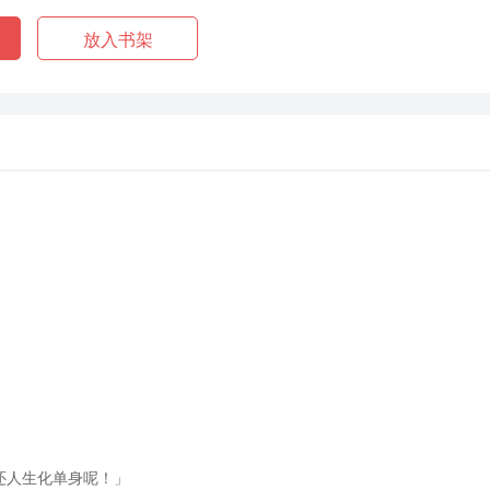
放入书架
还人生化单身呢！」