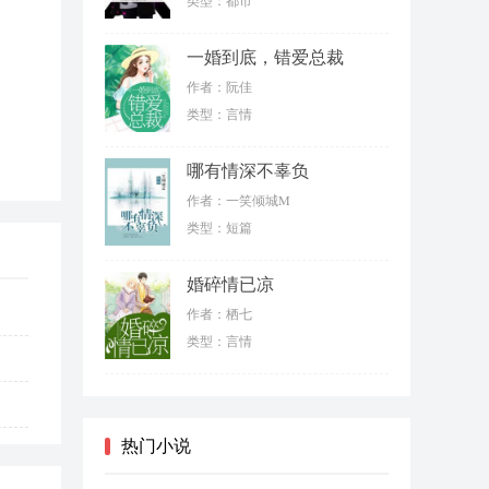
类型：都市
一婚到底，错爱总裁
作者：阮佳
类型：言情
哪有情深不辜负
作者：一笑倾城M
类型：短篇
婚碎情已凉
作者：栖七
类型：言情
热门小说