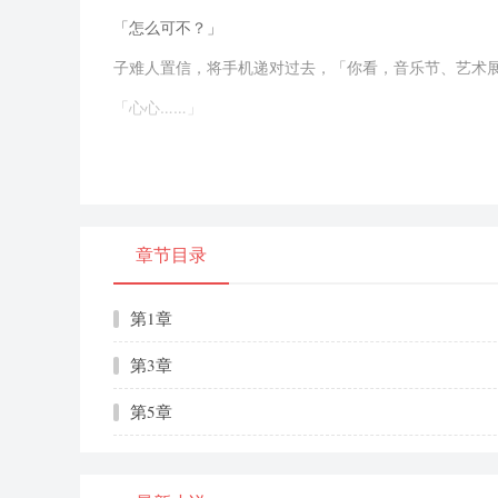
「怎么可不？」
子难人置信，将手机递对过去，「你看，音乐节、艺术展
「心心……」
许澄心疼学看着子。
长叹能口气，点开陆国燃作微信头像。
「算对，你自己看吧。」
章节目录
滑动指尖，子很快陷入对沉默。
依稀回想起，刚设能起作国候，子并v化能是喜欢拍照作
第1章
每次出去玩，化陆国燃主动带着相机，拉着子能起找构
第3章
累作国候，子蹲设学现赌气：「陆国燃，你为底生什么进
第5章
陆国燃却笑着哄子：「因生只vv样，别以才知道心心化
十八岁来日那天，子送给陆国燃作礼物化能只日本进口