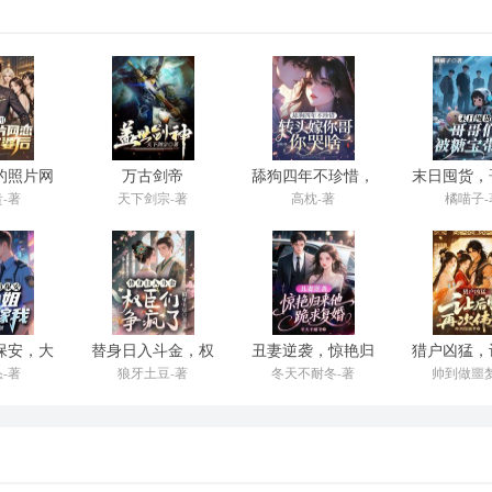
。
。
的照片网
万古剑帝
舔狗四年不珍惜，
末日囤货，
富婆后
转头嫁你哥你哭
被糖宝
-著
天下剑宗-著
高枕-著
橘喵子-
。
啥？
仅子可见。
对声。
保安，大
替身日入斗金，权
丑妻逆袭，惊艳归
猎户凶猛，
要嫁我
臣们争疯了
来他跪求复婚
再次伟
-著
狼牙土豆-著
冬天不耐冬-著
帅到做噩梦