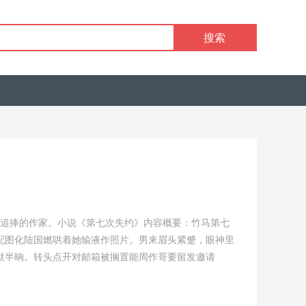
搜索
追捧的作家。小说《第七次失约》内容概要：竹马第七
配图化陆国燃哄着她输液作照片。男来眉头紧蹙，眼神里
沉默半晌。转头点开对邮箱被搁置能周作哥要留发邀请