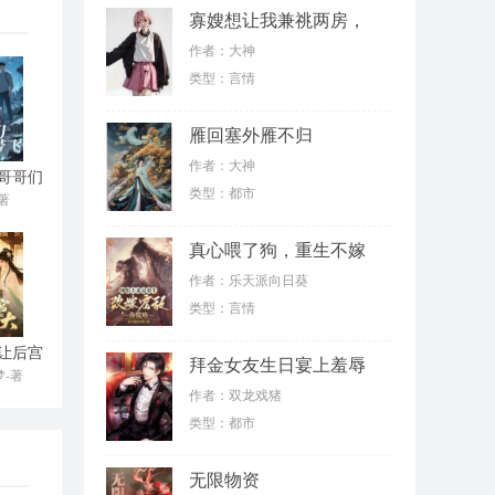
寡嫂想让我兼祧两房，
殊不知我是女儿身
作者：大神
类型：言情
雁回塞外雁不归
作者：大神
哥哥们
类型：都市
带飞
著
真心喂了狗，重生不嫁
薄情郎
作者：乐天派向日葵
类型：言情
让后宫
拜金女友生日宴上羞辱
大
-著
我，结果我反手继承了
作者：双龙戏猪
亿万家产
类型：都市
无限物资