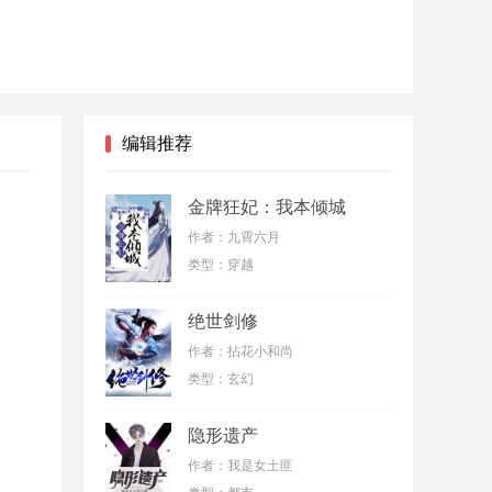
编辑推荐
金牌狂妃：我本倾城
作者：九霄六月
类型：穿越
绝世剑修
作者：拈花小和尚
类型：玄幻
隐形遗产
作者：我是女土匪