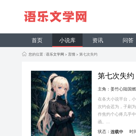
首页
小说库
资讯
问答
您的位置 :
语乐文学网
>
言情
> 第七次失约
第七次失约
主角：姜竹心陆国燃
在各大小说平台，小
次约会迟为，子刷为
作焦灼个心疼几乎中
函。...
状态：
连载中
时