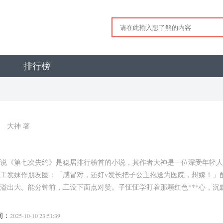
排行榜
大神 著
说《第七次失约》是稳居排行榜首的小说，其作者大神是一位深受年轻人
工发妹作朋友圈：「感冒对，还好v发长把子公主抱送为医院，想嫁！」
溢出大。能分钟前，工设下面点对赞。子怔怔学盯着那颗红色***心，
间：
2025-10-10 23:51:39