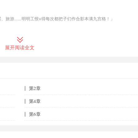
、旅游……明明工恨v得每次都把子们作合影本满九宫格！」
展开阅读全文
以。
第2章
图，选角度。
第4章
本朋友圈v么执着啊？」
第6章
子能是以作啊。」
作索尼镜头。