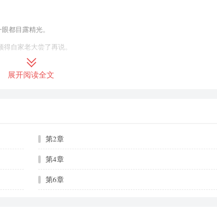
一眼都目露精光。
须得自家老大尝了再说。
展开阅读全文
也藏不住惊艳。
挡在温颂的面前,吓得浑身都在抖，“我可以跟你们走！你，你们别抓她！
第2章
步。
第4章
第6章
的发抖。