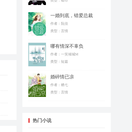
类型：都市
一婚到底，错爱总裁
作者：阮佳
类型：言情
哪有情深不辜负
作者：一笑倾城M
类型：短篇
婚碎情已凉
”
作者：栖七
类型：言情
热门小说