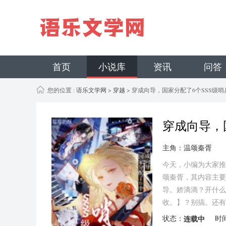
首页
小说库
资讯
问答
您的位置 :
语乐文学网
>
穿越
> 穿成向导，国家分配了6个SSS级哨
穿成向导，
主角：温颂秦胥
今天，小编为大家推
颂秦胥，其内容主要
导。娇滴滴？开什么
收。】？别搞。还有
状态：
连载中
时