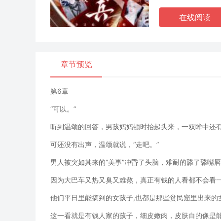
在线阅读
章节预览
第6章
“可以。”
听到温颂的回答，男孩妈妈顿时抬起头来，一双眸中还
可还没有出声，温颂就说，“走吧。”
男人被突如其来的“美事”冲昏了头脑，难耐的舔了舔嘴
因为大巴车又热又臭又难熬，真正有钱的人看都不会看
他们平日里能搞到的女孩子,也都是那些贫民窟里出来的
这一看就是有钱人家的孩子，细皮嫩肉，皮肤白的像是