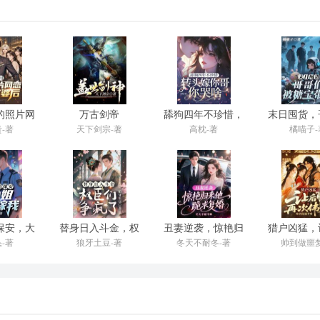
的男人脸色顿时沉下来，“不然老子一枪毙了你！”
挡在妈妈的身前，眼泪沾了满脸，“不许你们伤害我妈妈。”
的照片网
万古剑帝
舔狗四年不珍惜，
末日囤货，
富婆后
转头嫁你哥你哭
被糖宝
-著
天下剑宗-著
高枕-著
橘喵子-
了，急忙就想把小男孩给推开。
啥？
了极点，手指按下扳机。
保安，大
替身日入斗金，权
丑妻逆袭，惊艳归
猎户凶猛，
要嫁我
臣们争疯了
来他跪求复婚
再次伟
-著
狼牙土豆-著
冬天不耐冬-著
帅到做噩梦
子死死挡在他的面前。
颂不知什么时候已经站在了男人的身前。