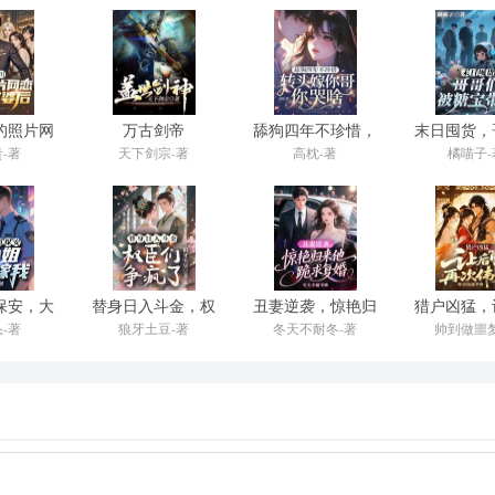
轮的电竞椅滑得吱吱作响，嘴里塞满了薯片，发出“咔嚓、咔嚓”的脆响
正中央，
的照片网
万古剑帝
舔狗四年不珍惜，
末日囤货，
富婆后
转头嫁你哥你哭
被糖宝
能在0.3秒内完成！谁能反应得过来？”
-著
天下剑宗-著
高枕-著
橘喵子-
啥？
则显得格格不入。
照出一片晦暗。
标题无比刺眼——【理性讨论，阿飞的状态是否已经拖了炽焰的后腿？】
保安，大
替身日入斗金，权
丑妻逆袭，惊艳归
猎户凶猛，
地锁上了屏，将手机反扣在桌上，发出一声沉闷的轻响。
要嫁我
臣们争疯了
来他跪求复婚
再次伟
-著
狼牙土豆-著
冬天不耐冬-著
帅到做噩梦
未开封的矿泉水推到他手边。
自己的设备，但镜片后的那双眼睛，却像一台最精密的情绪分析仪，捕捉
。
，最终都如百川归海，汇聚在同一个人身上。