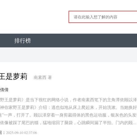
排行榜
王是萝莉
南素西 著
倩倩
野王是萝莉》是当下很红的网络小说，作者南素西笔下的主角潭依顾以泽
神你家野王是萝莉》介绍：逃也似地从床上爬起来，开始洗漱。当她换好
哒”一声，打开了。顾以泽穿着一身剪裁得体的黑色运动服，银灰色的头
依像被踩了尾巴的猫，猛地缩回了脑袋，心跳瞬间漏了半拍。门内的顾...
间：
2025-09-10 02:37:06