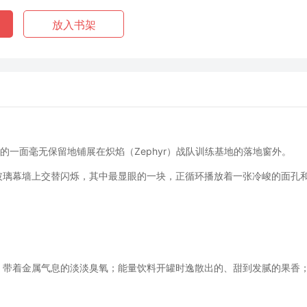
放入书架
的一面毫无保留地铺展在炽焰（Zephyr）战队训练基地的落地窗外。
玻璃幕墙上交替闪烁，其中最显眼的一块，正循环播放着一张冷峻的面孔
、带着金属气息的淡淡臭氧；能量饮料开罐时逸散出的、甜到发腻的果香