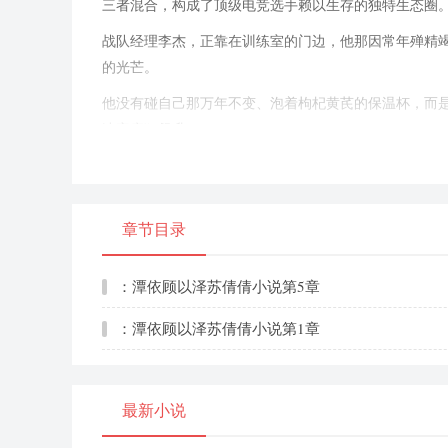
三者混合，构成了顶级电竞选手赖以生存的独特生态圈
战队经理李杰，正靠在训练室的门边，他那因常年殚精
的光芒。
他没有碰自己那万年不变、泡着枸杞黄芪的保温杯，而
速率疯狂飙升。
“七百万……八百万……很好，”
他喃喃自语，嘴角噙着一抹属于商人的、精准计算过的
章节目录
“这个月的KPI，稳了。”
他的目光从平板上移开，如同雷达般扫过这间堪称全球
：潭依顾以泽苏倩倩小说第5章
角落里，上单石磊（Stone）正戴着降噪耳机，隔绝
：潭依顾以泽苏倩倩小说第1章
他的动作轻柔而专注，仿佛那不是一个外设，而是一件
他的世界里，只有键盘敲击的韵律和耳机里播放的Lofi
最新小说
他身旁，ADC林烽（Flame）则是另一个极端。