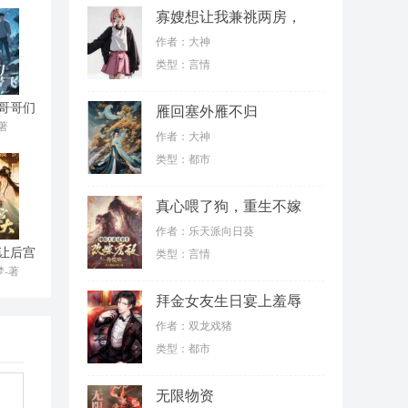
，像
寡嫂想让我兼祧两房，
殊不知我是女儿身
作者：大神
类型：言情
哥哥们
雁回塞外雁不归
带飞
著
作者：大神
类型：都市
真心喂了狗，重生不嫁
薄情郎
作者：乐天派向日葵
让后宫
类型：言情
大
-著
拜金女友生日宴上羞辱
我，结果我反手继承了
着团
作者：双龙戏猪
亿万家产
类型：都市
无限物资