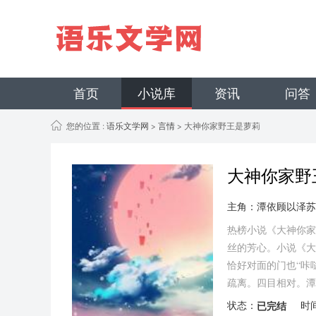
首页
小说库
资讯
问答
您的位置 :
语乐文学网
>
言情
> 大神你家野王是萝莉
大神你家野
主角：潭依顾以泽苏
热榜小说《大神你家
丝的芳心。小说《大
恰好对面的门也“咔
疏离。四目相对。潭
状态：
已完结
时