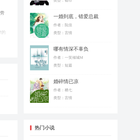
类型：都市
辛劳
一婚到底，错爱总裁
作者：阮佳
律的
类型：言情
哪有情深不辜负
作者：一笑倾城M
类型：短篇
婚碎情已凉
作者：栖七
类型：言情
热门小说