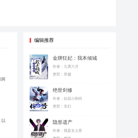
编辑推荐
金牌狂妃：我本倾城
作者：九霄六月
类型：穿越
和两
绝世剑修
作者：拈花小和尚
类型：玄幻
；以
隐形遗产
作者：我是女土匪