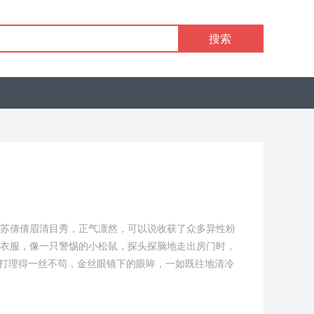
搜索
苏倩倩眉清目秀，正气凛然，可以说收获了众多异性粉
衣服，像一只警惕的小松鼠，探头探脑地走出房门时，
发打理得一丝不苟，金丝眼镜下的眼眸，一如既往地清冷