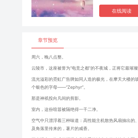
在线阅读
章节预览
周六，晚八点整。
云陵市，这座被誉为“电竞之都”的不夜城，正将它最璀璨
流光溢彩的霓虹广告牌如同人造的极光，在摩天大楼的
个银色的字母——“Zephyr”。
那是神祇投向凡间的剪影。
室内，这份喧嚣被隔绝得一干二净。
空气中只漂浮着三种味道：高性能主机散热风扇抽出的
及角落里传来的，薯片的咸香。