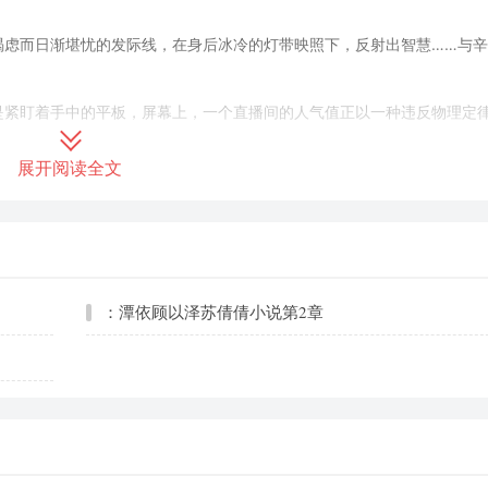
。
竭虑而日渐堪忧的发际线，在身后冰冷的灯带映照下，反射出智慧……与
是紧盯着手中的平板，屏幕上，一个直播间的人气值正以一种违反物理定
展开阅读全文
微笑，
最昂贵的网吧。
：潭依顾以泽苏倩倩小说第2章
了外界的一切，专心致志地用一块专业绒布擦拭着他的机械键盘。
刚从博物馆里请出来的、价值连城的瓷器。
音乐。