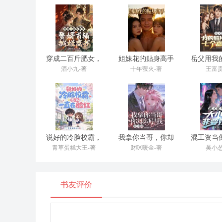
一头火焰般嚣张的红发是他最好的名片，此刻他正把带滑
只聒噪又兴奋的鹦鹉。
“**！队长今晚要血洗亚服之巅啊！”
他含糊不清地嚷着，探着脑袋，一脸崇拜地望向房间的
穿成二百斤肥女，
姐妹花的贴身高手
岳父用我
赘婿首辅撕烂离书
恋七个
“就队长那手虚空主宰，我赌一箱辣条，他那个三技能连招
酒小九-著
十年萤火-著
王富贵
距离他稍远，原本属于首发打野位的阿飞（A-Fei），
他心不在焉地刷新着手机，屏幕幽暗的光映在他脸上，
屏幕上，是国内最大的电竞论坛，一个加粗标红的帖子
说好的冷脸校霸，
我拿你当哥，你却
混工资当
他的拇指在一个恶毒的回帖上悬停了许久，最终还是猛
怎么一直在脸红
勾引我，这对吗
小姐非
青草蛋糕大王-著
财咪暖金-著
吴小怂
坐在他身边的辅助陈默（Mute），不动声色地将一瓶
陈默戴着一副细边眼镜，气质温和斯文，他看似在调试
书友评价
队里每一丝细微的波动，并试图用最安静的方式去修复
训练室里所有人的视线，无论明亮或晦暗，崇拜或嫉妒