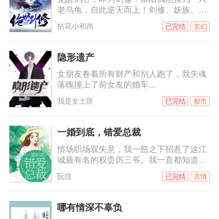
老乌龟，自此逆天而上！剑修、妖族、天
的世子妃，她显然对太子妃更感兴趣。斗
邪，三族之力汇于一身，倾剑斩轮回，成
继母，斗继妹，斗表妹，斗堂妹！端木思
拈花小和尚
已完结
玄幻
就至尊剑主！
的工作范围很简单。坑亲爹，坑祖父
隐形遗产
女朋友卷着所有财产和别人跑了，我失魂
落魄撞上了前女友的婚车...
我是女土匪
已完结
都市
一婚到底，错爱总裁
情场职场双失意，我一怒之下招惹了这江
城最有名的权贵厉三爷。我一直都知道，
厉珩其人，薄情寡义。我使出浑身解数，
阮佳
已完结
言情
无所不用其极，奈何厉珩段数太高，玩我
就跟猫捉老鼠似得。当我还在纠结他是否
爱我时，他却教会我心慈手软绝对成不了
哪有情深不辜负
大事，只有手握利刃，在敌人还未进攻时