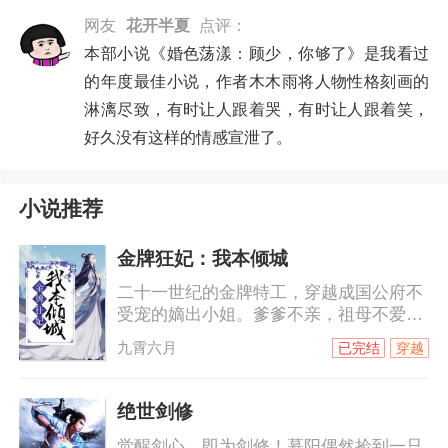
网友
花开半夏
点评：
本部小说《婚色荡漾：顾少，你够了》是我看过
的年度最佳小说，作者木木雨将人物性格刻画的
淋漓尽致，有时让人跟着哭，有时让人跟着笑，
好久没有这样的情感宣泄了。
小说推荐
金牌狂妃：我本倾城
二十一世纪的金牌特工，穿越成国公府不
受宠的嫡出小姐。爹爹不亲，祖母不爱，
妹妹心狠手辣，未婚夫更是时刻想着休了
九霄六月
已完结
穿越
她！世人皆说她痴傻，谁能料到，这么一
个傻姑娘竟能得到太子殿下的庇佑……“你
到底是不是女人？”太子躲在水缸里，被迫
绝世剑修
受制于人。端木思笑了笑，“你以为你今天
觉醒剑心，即为剑修！慕阳偶然捡到一只
从这里出去，还能冰清玉洁了？”比起所谓