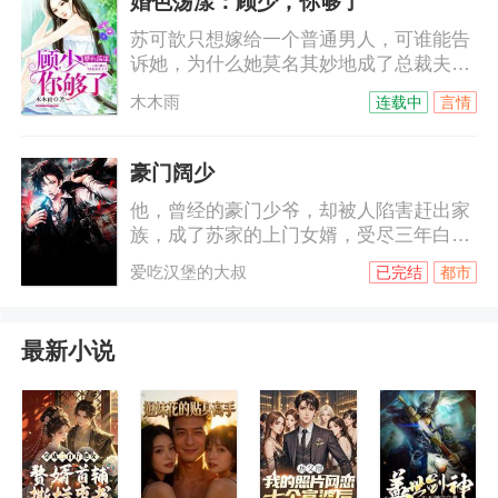
婚色荡漾：顾少，你够了
脚给踹飞了。“敢动本王的小欢欢，本王灭
苏可歆只想嫁给一个普通男人，可谁能告
他九族！！！本王还等着她来劫色呢！”
诉她，为什么她莫名其妙地成了总裁夫
人？他许她一世，宠她入骨，待她如宝。
木木雨
连载中
言情
她以为，这或许就是幸福了吧，可他突然
将一沓纸丢在她面前——“苏可歆，我们离
婚吧。”她终于明白，什么叫做从云端跌
豪门阔少
落，粉身碎骨。五年后，她归来，与他重
他，曾经的豪门少爷，却被人陷害赶出家
逢，身边却是多了只萌萌哒小包子。小包
族，成了苏家的上门女婿，受尽三年白
子看着眼前的男人，眨巴眨巴眼睛。“妈
眼。但，只要她愿意，我给她整个世界又
咪，这个叔叔长得跟我好像，难道他也是
爱吃汉堡的大叔
已完结
都市
如何！
妈咪生的么？”
最新小说