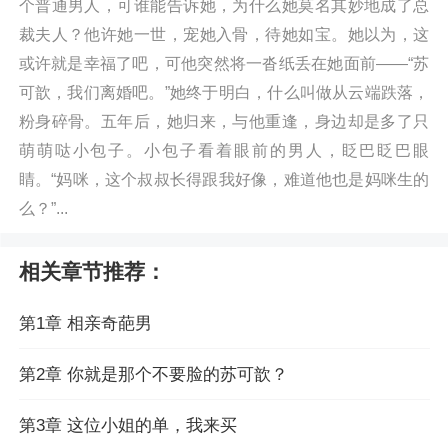
个普通男人，可谁能告诉她，为什么她莫名其妙地成了总
裁夫人？他许她一世，宠她入骨，待她如宝。她以为，这
或许就是幸福了吧，可他突然将一沓纸丢在她面前——“苏
可歆，我们离婚吧。”她终于明白，什么叫做从云端跌落，
粉身碎骨。五年后，她归来，与他重逢，身边却是多了只
萌萌哒小包子。小包子看着眼前的男人，眨巴眨巴眼
睛。“妈咪，这个叔叔长得跟我好像，难道他也是妈咪生的
么？”...
相关章节推荐：
第1章 相亲奇葩男
第2章 你就是那个不要脸的苏可歆？
第3章 这位小姐的单，我来买