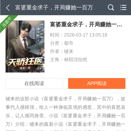
富婆重金求子，开局赚她一百万
连载中
富婆重金求子，开局赚她一百万
时间：2026-03-17 13:05:18
分类：
都市
作者：键来
主角：林阳沈怡然
在线阅读
APP阅读
键来的这部小说《富婆重金求子，开局赚她一百万》，故
事代入感很强，给人一种身临其境的感觉，其中的喜怒哀
乐，让人感同身受。小说《富婆重金求子，开局赚她一百
万》介绍：键来的最新小说《富婆重金求子，开局赚她一