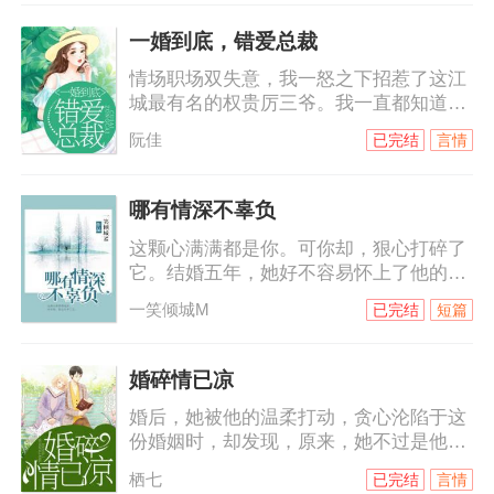
一婚到底，错爱总裁
情场职场双失意，我一怒之下招惹了这江
城最有名的权贵厉三爷。我一直都知道，
厉珩其人，薄情寡义。我使出浑身解数，
阮佳
已完结
言情
无所不用其极，奈何厉珩段数太高，玩我
就跟猫捉老鼠似得。当我还在纠结他是否
爱我时，他却教会我心慈手软绝对成不了
哪有情深不辜负
大事，只有手握利刃，在敌人还未进攻时
这颗心满满都是你。可你却，狠心打碎了
便快速出击，才能制胜。“裴欢，玩把刺激
它。结婚五年，她好不容易怀上了他的孩
的怎么样？”那天，他将我抵制墙角，手指
子，原以为他们会一直生活下去。可他却
点着我心口的位置，邪肆而乖张。而这一
一笑倾城M
已完结
短篇
把小三领回了家……
把，直接推我入地狱！
婚碎情已凉
婚后，她被他的温柔打动，贪心沦陷于这
份婚姻时，却发现，原来，她不过是他寻
来的替身！而当她决绝离去，消失在大海
栖七
已完结
言情
之上的那一刻，他才彻底明白自己到底失