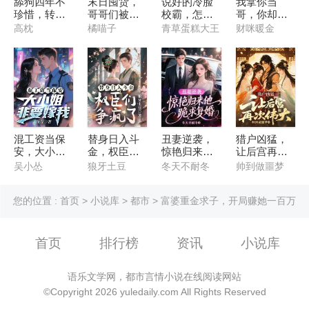
舔狗四年不
末日囤货，
说好的冷脸
我拿你当
珍惜，转头
哥哥们被糖
校霸，怎么
哥，你却勾
嫁你哥你哭
宝带飞
一直在脸红
引我，这对
高枕
橘喵子
青草蛋糕大王
财咪暖金
啥？
吗
混工资当保
替身日入斗
丑妻逆袭，
猎户凶猛，
安，大小姐
金，权臣们
惊艳归来他
让后宫再次
非要嫁我
争疯了
跪求复婚
伟大
吴小怂
狼牙土豆
冬天不耐冬
帅到做噩梦
您的位置 :
首页
>
小说库
>
都市
> 富婆重金求子，开局赚她一百万
首页
排行榜
资讯
小说库
语乐文学网，都市言情小说在线阅读网站
©Copyright 2026 yuledaily.com All Rights Reserved