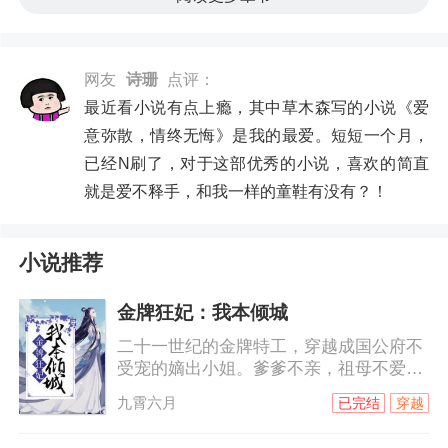
网友
诗珊
点评：
最近看小说有点上瘾，其中草木森写的小说《爱
意弥散，情终无悔》是我的最爱。短短一个月，
已经N刷了，对于这部优秀的小说，喜欢的简直
就是爱不释手，和我一样的童鞋有没有？！
小说推荐
金牌狂妃：我本倾城
二十一世纪的金牌特工，穿越成国公府不
受宠的嫡出小姐。爹爹不亲，祖母不爱，
妹妹心狠手辣，未婚夫更是时刻想着休了
九霄六月
已完结
穿越
她！世人皆说她痴傻，谁能料到，这么一
个傻姑娘竟能得到太子殿下的庇佑……“你