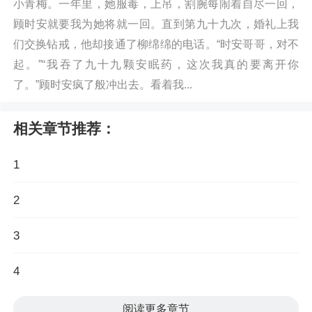
小青梅。一年里，她服毒，上吊，割腕每闹着自尽一回，
顾时安就要我为她将就一回。直到第九十九次，婚礼上我
们交换钻戒，他却接通了柳绵绵的电话。“时安哥哥，对不
起。”“我吞了九十九颗安眠药，这次我真的要离开你
了。”顾时安疯了般冲出去。看着我...
相关章节推荐：
1
2
3
4
阅读更多章节