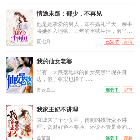
建立的就是——绝世名门。
情途末路：郁少，不再见
他是她挚爱的男人，却在婚礼当天，亲手
将她推入地狱。三年的牢狱生活，磨平了
她所有的棱角。“恨，就去报仇。”三年
夏七月
已完结
言情
后，她浴血归来。她说：郁时年，孩子不
是你的。她说：郁时年，我不爱你了，再
也不。后来，郁时年看着空空的墓碑，才
我的仙女老婆
知道，从一开始，他就爱错了人，也恨错
当有一天跌落地球的仙女突然出现在身
了人。
边，傻子张梁也懵了......
青云直上
连载中
都市
我家王妃不讲理
京城来了个小女匪，传闻凶残野蛮不讲
理，贪财好色不要脸。还说不管是金的银
的，死的活的，只要是她看上的，就没有
金苗苗
连载中
穿越