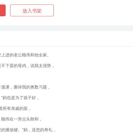
放入书架
求上进的老公顾伟和他全家。
是不下蛋的母鸡，说我太强势，
子逃课，撕掉我的奥数习题，
“妈也是为了孩子好，
着所有亲戚的面，
。顾伟在一旁点头附和，
的播放键。“妈，送您的寿礼，