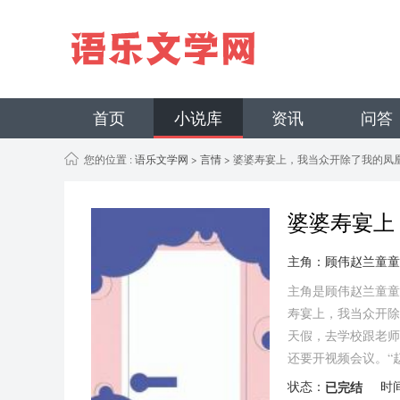
首页
小说库
资讯
问答
您的位置 :
语乐文学网
>
言情
> 婆婆寿宴上，我当众开除了我的凤
婆婆寿宴上
主角：顾伟赵兰童童
主角是顾伟赵兰童童
寿宴上，我当众开除
天假，去学校跟老师
还要开视频会议。“
状态：
已完结
时