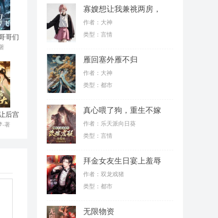
寡嫂想让我兼祧两房，
殊不知我是女儿身
作者：大神
类型：言情
哥哥们
带飞
著
雁回塞外雁不归
作者：大神
类型：都市
真心喂了狗，重生不嫁
让后宫
薄情郎
大
作者：乐天派向日葵
-著
类型：言情
拜金女友生日宴上羞辱
我，结果我反手继承了
作者：双龙戏猪
亿万家产
类型：都市
无限物资