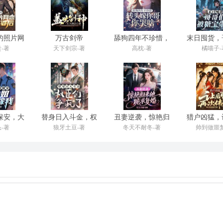
下就炸了。“你一天到晚在公司，
了哭了，是我抱着哄的！”“江瑜，
的照片网
万古剑帝
舔狗四年不珍惜，
末日囤货，
的就得有当妈的样子！”我丈夫，
富婆后
转头嫁你哥你哭
被糖宝
-著
天下剑宗-著
高枕-著
橘喵子-
啥？
，打圆场。“哎呀，妈，
思，她就是心疼孩子。
的裂缝都用稀泥糊上。
我哪个意思？”赵兰不领情，
保安，大
替身日入斗金，权
丑妻逆袭，惊艳归
猎户凶猛，
要嫁我
臣们争疯了
来他跪求复婚
再次伟
-著
狼牙土豆-著
冬天不耐冬-著
帅到做噩梦
年365天，有几天是准时回家的？
，不敢跟我对视。他拿起碗，
一声。不认识我？
然后才去公司。晚上无论多晚，
幼儿园跟小朋友打架，
。这些，赵兰知道吗？顾伟知道吗？