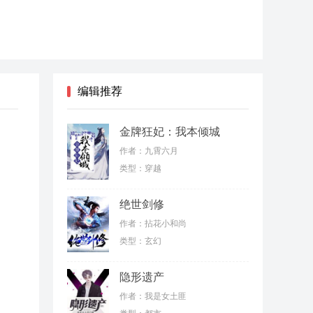
编辑推荐
金牌狂妃：我本倾城
作者：九霄六月
类型：穿越
绝世剑修
作者：拈花小和尚
类型：玄幻
隐形遗产
作者：我是女土匪