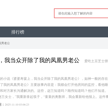
排行榜
凰男老公
，我当众开除了我的凤凰男老公
爱吃土豆芝士饼
的小说《婆婆寿宴上，我当众开除了我的凤凰男老公》，如神一般的存在
了我的凤凰男老公》主要故事内容是：我都会打开他房间的监控，看他睡
和对方家长沟通解决的。这些，赵兰知道吗？顾伟知道吗？他们不知道。
赵兰女士，”我重新拿起筷子，“童童的奥数班，我会重新给他报上。这件事，
间：
2025-11-10 03:06:23