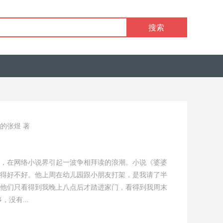
搜索
的张煜 著
，在网络小说界引起一波争相拜读的浪潮。小说《婆婆
得好不好。他上周在幼儿园跟小朋友打架，是我请了半
他们只看得到我晚上八点后才踏进家门，看得到我周末
没有...