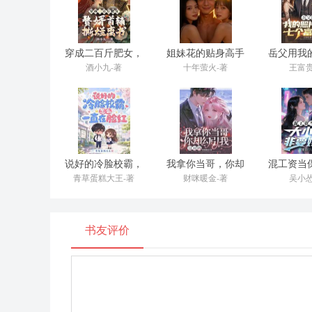
“你负责？你怎么负责的？”赵兰像是被点燃的炮仗，一
见过孩子几面？孩子感冒发烧，是我带去医院的！孩子饿
穿成二百斤肥女，
姐妹花的贴身高手
岳父用我
你别以为你赚几个臭钱就了不起了！你是个当妈的，当妈
赘婿首辅撕烂离书
恋七个
酒小九-著
十年萤火-著
王富贵
顾伟，终于舍得从他的手机屏幕里抬起头。他清了清嗓子
江瑜也是工作忙。江瑜，你也少说两句，妈不是那个意
”他永远是这样。一个完美的泥瓦匠，致力于把家里所有
至于裂缝为什么存在，墙体是不是已经歪了，他不管。“
说好的冷脸校霸，
我拿你当哥，你却
混工资当
怎么一直在脸红
勾引我，这对吗
小姐非
青草蛋糕大王-著
财咪暖金-著
吴小怂
矛头转向她儿子，“你给我说清楚！难道我说错了？她一
童童都快不认识她这个妈了！”我看着顾伟。他眼神躲闪
书友评价
假装喝汤。“妈，吃饭，吃饭，菜都凉了。”我心里冷笑
我每天早上六点起床，给他准备早餐，送他去幼儿园，
我都会打开他房间的监控，看他睡得好不好。他上周在
是我请了半天假，去学校跟老师和对方家长沟通解决的