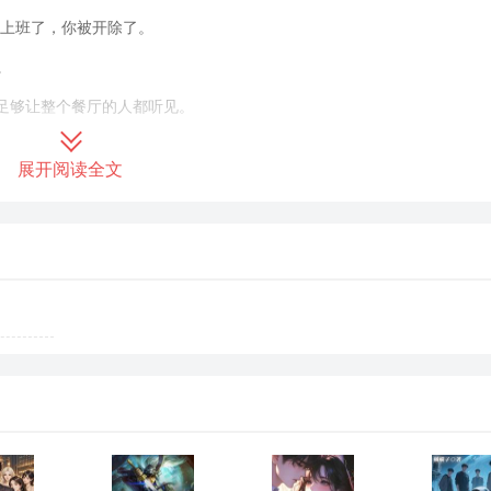
来上班了，你被开除了。
。
足够让整个餐厅的人都听见。
鱼肉上的姜丝，根根分明。“理由。
展开阅读全文
世界好奇的时候，他缩了缩脖子，
他奶奶，我心疼我孙子！
你看看孩子才多大，
你非要把他逼成个书呆子吗？
奥数班是我咨询了儿童教育专家后，
很有兴趣，上周还拿了课堂小红花。
”我的语气很平，没有起伏。
讲事实，摆道理，最后下结论。