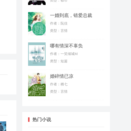
类型：都市
一婚到底，错爱总裁
作者：阮佳
类型：言情
哪有情深不辜负
作者：一笑倾城M
类型：短篇
婚碎情已凉
作者：栖七
类型：言情
热门小说