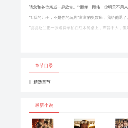
请您和各位亲戚一起欣赏。”“顺便，顾伟，你明天不用
”1.我的儿子，不是你的玩具“童童的奥数班，我给他退了
”婆婆赵兰把一张退费单拍在红木餐桌上，声音不大，但
我正用公筷给儿子童童夹一块清蒸鳕鱼，手在半空顿住。
”我放下筷子，没看她，只看着童童。童童六岁，正是对
不敢看我。我知道，这不是他的主意。“什么理由？我是
章节目录
”赵兰的嗓门提了起来，她最擅长用血缘关系来压人。“
你天天逼他学这个学那个，有没有人性？童年就一次，
精选章节
”我用餐巾擦了擦嘴角，动作很慢。“赵兰女士，第一，
为童童筛选的思维拓展课程，不是我逼他。”“第二，他
最新小说
”“第三，也是最重要的，我是他妈。他的教育，我负责。
在公司开董事会，面对那群老狐狸，我也是这个调调。