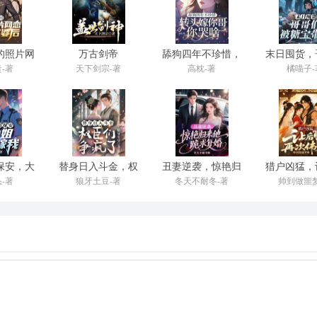
，哪里能葬花。”
的照片网
万古剑帝
舔狗四年不珍惜，
末日囤货，
花该用什么。”
富婆后
转头嫁你哥你哭
被糖宝
-著
天下剑宗-著
高枕-著
橘喵子-
啥？
至于辱没这些花。”
道：
精致贵气的，才配得上我们小姐。”
保安，大
替身日入斗金，权
丑妻逆袭，惊艳归
猎户凶猛，
要嫁我
臣们争疯了
来他跪求复婚
再次伟
-著
狼牙土豆-著
冬天不耐冬-著
帅到做噩梦
点把花瓣拨弄到土坑里。