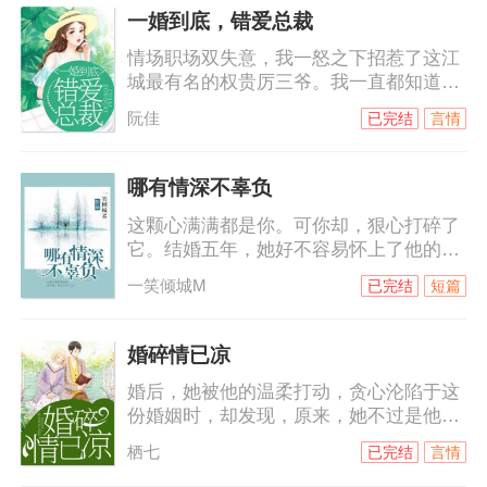
一婚到底，错爱总裁
情场职场双失意，我一怒之下招惹了这江
城最有名的权贵厉三爷。我一直都知道，
厉珩其人，薄情寡义。我使出浑身解数，
阮佳
已完结
言情
无所不用其极，奈何厉珩段数太高，玩我
就跟猫捉老鼠似得。当我还在纠结他是否
爱我时，他却教会我心慈手软绝对成不了
哪有情深不辜负
大事，只有手握利刃，在敌人还未进攻时
这颗心满满都是你。可你却，狠心打碎了
便快速出击，才能制胜。“裴欢，玩把刺激
它。结婚五年，她好不容易怀上了他的孩
的怎么样？”那天，他将我抵制墙角，手指
子，原以为他们会一直生活下去。可他却
点着我心口的位置，邪肆而乖张。而这一
一笑倾城M
已完结
短篇
把小三领回了家……
把，直接推我入地狱！
婚碎情已凉
婚后，她被他的温柔打动，贪心沦陷于这
份婚姻时，却发现，原来，她不过是他寻
来的替身！而当她决绝离去，消失在大海
栖七
已完结
言情
之上的那一刻，他才彻底明白自己到底失