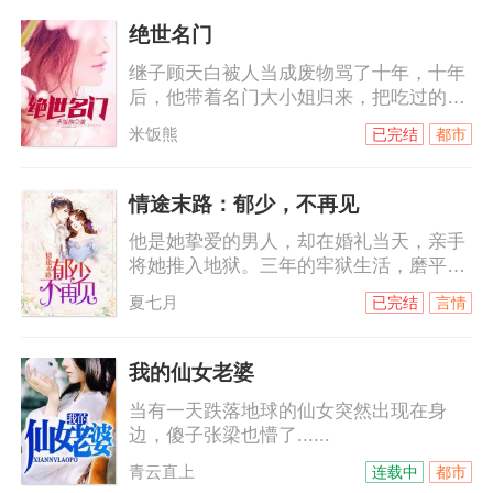
去了什么......
绝世名门
继子顾天白被人当成废物骂了十年，十年
后，他带着名门大小姐归来，把吃过的
苦，受过的罪，统统还回去。所谓名门，
米饭熊
已完结
都市
矗立权利之巅，凌驾众生之上。而他，要
建立的就是——绝世名门。
情途末路：郁少，不再见
他是她挚爱的男人，却在婚礼当天，亲手
将她推入地狱。三年的牢狱生活，磨平了
她所有的棱角。“恨，就去报仇。”三年
夏七月
已完结
言情
后，她浴血归来。她说：郁时年，孩子不
是你的。她说：郁时年，我不爱你了，再
也不。后来，郁时年看着空空的墓碑，才
我的仙女老婆
知道，从一开始，他就爱错了人，也恨错
当有一天跌落地球的仙女突然出现在身
了人。
边，傻子张梁也懵了......
青云直上
连载中
都市