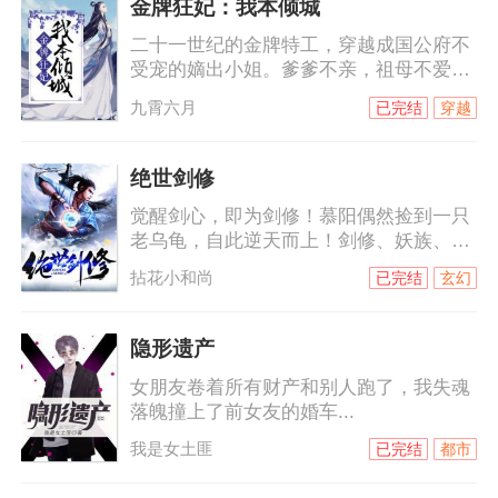
金牌狂妃：我本倾城
二十一世纪的金牌特工，穿越成国公府不
受宠的嫡出小姐。爹爹不亲，祖母不爱，
妹妹心狠手辣，未婚夫更是时刻想着休了
九霄六月
已完结
穿越
她！世人皆说她痴傻，谁能料到，这么一
个傻姑娘竟能得到太子殿下的庇佑……“你
到底是不是女人？”太子躲在水缸里，被迫
绝世剑修
受制于人。端木思笑了笑，“你以为你今天
觉醒剑心，即为剑修！慕阳偶然捡到一只
从这里出去，还能冰清玉洁了？”比起所谓
老乌龟，自此逆天而上！剑修、妖族、天
的世子妃，她显然对太子妃更感兴趣。斗
邪，三族之力汇于一身，倾剑斩轮回，成
继母，斗继妹，斗表妹，斗堂妹！端木思
拈花小和尚
已完结
玄幻
就至尊剑主！
的工作范围很简单。坑亲爹，坑祖父
隐形遗产
女朋友卷着所有财产和别人跑了，我失魂
落魄撞上了前女友的婚车...
我是女土匪
已完结
都市