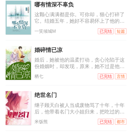
爱我时，他却教会我心慈手软绝对成不了
哪有情深不辜负
大事，只有手握利刃，在敌人还未进攻时
这颗心满满都是你。可你却，狠心打碎了
便快速出击，才能制胜。“裴欢，玩把刺激
它。结婚五年，她好不容易怀上了他的孩
的怎么样？”那天，他将我抵制墙角，手指
子，原以为他们会一直生活下去。可他却
点着我心口的位置，邪肆而乖张。而这一
一笑倾城M
已完结
短篇
把小三领回了家……
把，直接推我入地狱！
婚碎情已凉
婚后，她被他的温柔打动，贪心沦陷于这
份婚姻时，却发现，原来，她不过是他寻
来的替身！而当她决绝离去，消失在大海
栖七
已完结
言情
之上的那一刻，他才彻底明白自己到底失
去了什么......
绝世名门
继子顾天白被人当成废物骂了十年，十年
后，他带着名门大小姐归来，把吃过的
苦，受过的罪，统统还回去。所谓名门，
米饭熊
已完结
都市
矗立权利之巅，凌驾众生之上。而他，要
建立的就是——绝世名门。