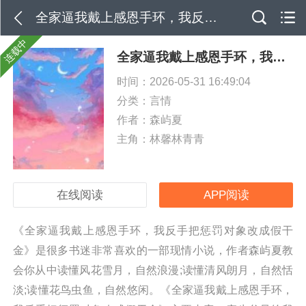
全家逼我戴上感恩手环，我反手把惩罚对象改成假干金
连载中
全家逼我戴上感恩手环，我反手把惩罚对象改成假干金
时间：2026-05-31 16:49:04
分类：
言情
作者：森屿夏
主角：林馨林青青
在线阅读
APP阅读
《全家逼我戴上感恩手环，我反手把惩罚对象改成假干
金》是很多书迷非常喜欢的一部现情小说，作者森屿夏教
会你从中读懂风花雪月，自然浪漫;读懂清风朗月，自然恬
淡;读懂花鸟虫鱼，自然悠闲。《全家逼我戴上感恩手环，