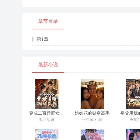
章节目录
第1章
最新小说
穿成二百斤肥女，
姐妹花的贴身高手
岳父用我
赘婿首辅撕烂离书
恋七个
酒小九-著
十年萤火-著
王富贵