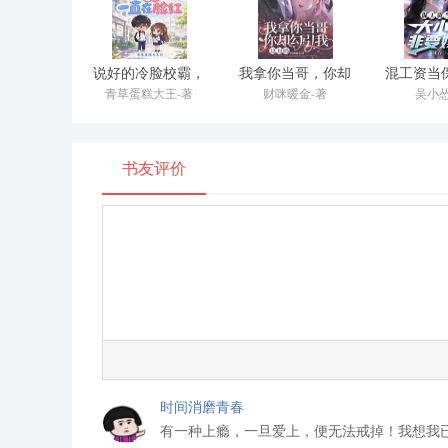
说好的冷脸校霸，
我拿你当哥，你却
混工资当
怎么一直在脸红
勾引我，这对吗
小姐非
青草蛋糕大王-著
财咪暖金-著
吴小怂
书友评价
时间消磨青春
有一种上瘾，一旦爱上，便无法戒掉！我想我