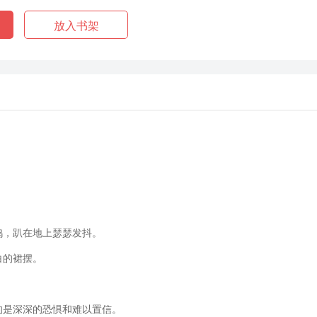
放入书架
鹑，趴在地上瑟瑟发抖。
白的裙摆。
的是深深的恐惧和难以置信。