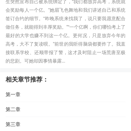
生突然宣布自己被系统绑定了，“我们都放弃高考，系统就
会奖励每人一个亿。”她眉飞色舞地和我们讲述自己和系统
签订合约的细节。“昨晚系统来找我了，说只要我愿意配合
做任务，就能得到丰厚奖励。”“一个亿啊，你们哪怕考上了
最好的大学也赚不到这一个亿。更何况，只是放弃今年的
高考，大不了复读呗。”前世的我听得脑袋都要炸了。我直
接联系学校、还顺带报了警，这才及时阻止一场荒唐至极
的悲剧。可她却因事情暴露...
相关章节推荐：
第一章
第二章
第三章