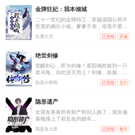
金牌狂妃：我本倾城
二十一世纪的金牌特工，穿越成国公府不
受宠的嫡出小姐。爹爹不亲，祖母不爱，
妹妹心狠手辣，未婚夫更是时刻想着休了
九霄六月
已完结
穿越
她！世人皆说她痴傻，谁能料到，这么一
个傻姑娘竟能得到太子殿下的庇佑……“你
到底是不是女人？”太子躲在水缸里，被迫
绝世剑修
受制于人。端木思笑了笑，“你以为你今天
觉醒剑心，即为剑修！慕阳偶然捡到一只
从这里出去，还能冰清玉洁了？”比起所谓
老乌龟，自此逆天而上！剑修、妖族、天
的世子妃，她显然对太子妃更感兴趣。斗
邪，三族之力汇于一身，倾剑斩轮回，成
继母，斗继妹，斗表妹，斗堂妹！端木思
拈花小和尚
已完结
玄幻
就至尊剑主！
的工作范围很简单。坑亲爹，坑祖父
隐形遗产
女朋友卷着所有财产和别人跑了，我失魂
落魄撞上了前女友的婚车...
我是女土匪
已完结
都市