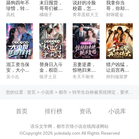
舔狗四年不
末日囤货，
说好的冷脸
我拿你当
珍惜，转头
哥哥们被糖
校霸，怎么
哥，你却勾
嫁你哥你哭
宝带飞
一直在脸红
引我，这对
高枕
橘喵子
青草蛋糕大王
财咪暖金
啥？
吗
混工资当保
替身日入斗
丑妻逆袭，
猎户凶猛，
安，大小姐
金，权臣们
惊艳归来他
让后宫再次
非要嫁我
争疯了
跪求复婚
伟大
吴小怂
狼牙土豆
冬天不耐冬
帅到做噩梦
您的位置 :
首页
>
小说库
>
都市
> 转学生自称被系统绑定，要求大家放弃高考
首页
排行榜
资讯
小说库
语乐文学网，都市言情小说在线阅读网站
©Copyright 2026 yuledaily.com All Rights Reserved