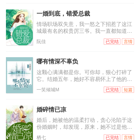
一婚到底，错爱总裁
情场职场双失意，我一怒之下招惹了这江
城最有名的权贵厉三爷。我一直都知道，
厉珩其人，薄情寡义。我使出浑身解数，
阮佳
已完结
言情
无所不用其极，奈何厉珩段数太高，玩我
就跟猫捉老鼠似得。当我还在纠结他是否
爱我时，他却教会我心慈手软绝对成不了
哪有情深不辜负
大事，只有手握利刃，在敌人还未进攻时
这颗心满满都是你。可你却，狠心打碎了
便快速出击，才能制胜。“裴欢，玩把刺激
它。结婚五年，她好不容易怀上了他的孩
的怎么样？”那天，他将我抵制墙角，手指
子，原以为他们会一直生活下去。可他却
点着我心口的位置，邪肆而乖张。而这一
一笑倾城M
已完结
短篇
把小三领回了家……
把，直接推我入地狱！
婚碎情已凉
婚后，她被他的温柔打动，贪心沦陷于这
份婚姻时，却发现，原来，她不过是他寻
来的替身！而当她决绝离去，消失在大海
栖七
已完结
言情