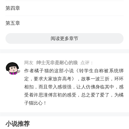
第四章
第五章
阅读更多章节
网友
绅士无非是耐心的狼
点评：
作者橘子猫的这部小说《转学生自称被系统绑
定，要求大家放弃高考》，故事一波三折，环环
相扣，而且带入感很强，让人仿佛身临其中，感
受着许思潼傅言初的感受，总之爱了爱了，为橘
子猫比心！
小说推荐